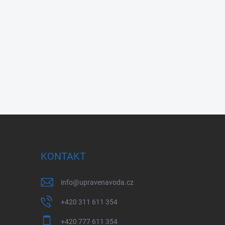
KONTAKT
info
@
upravenavoda.cz
+420 311 611 354
+420 777 611 354