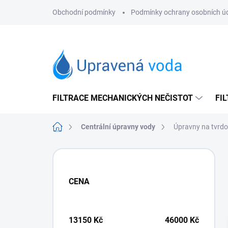
Přejít
Obchodní podmínky
Podmínky ochrany osobních ú
na
obsah
FILTRACE MECHANICKÝCH NEČISTOT
FI
Domů
Centrální úpravny vody
Úpravny na tvrdo
P
o
s
CENA
t
r
a
n
13150
Kč
46000
Kč