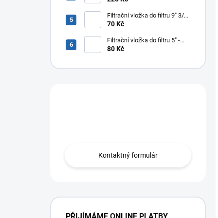
Filtrační vložka do filtru 9" 3/4“
- pěnová
70 Kč
Filtrační vložka do filtru 5" -
provázková
80 Kč
Máte otázku?
Zeptejte se na nás.
Kontaktný formulár
PŘIJÍMÁME ONLINE PLATBY