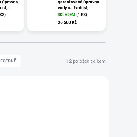
á úpravna
garantovaná úpravna
ost,
vody na tvrdost,
angan
železo a mangan
 KS)
SKLADEM
(1 KS)
26 500 Kč
12
položek celkem
BECEDNĚ
1471
500