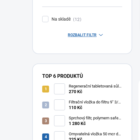
n
í
p
Na skladě
12
a
n
ROZBALIT FILTR
e
l
TOP 6 PRODUKTŮ
Regenerační tabletovaná sůl
Solivary 25 kg osobní odběr
270 Kč
Filtrační vložka do filtru 9" 3/4"
- provázková
110 Kč
Sprchový filtr, polymem safe
shower- antibakteriální
1 280 Kč
sprchová hlavice
Omyvatelná vložka 50 mcr do
filtru 9"3/4
225 Kč