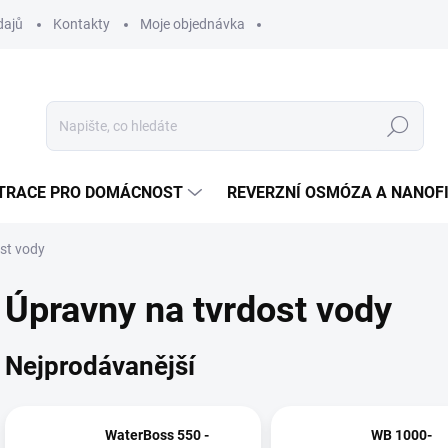
dajů
Kontakty
Moje objednávka
Hledat
LTRACE PRO DOMÁCNOST
REVERZNÍ OSMÓZA A NANOF
st vody
Úpravny na tvrdost vody
Nejprodávanější
WaterBoss 550 -
WB 1000-