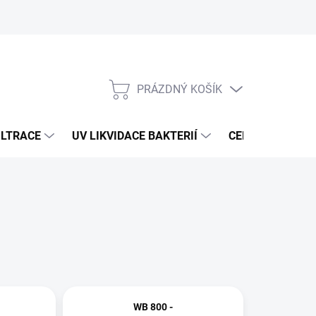
PRÁZDNÝ KOŠÍK
NÁKUPNÍ
KOŠÍK
ILTRACE
UV LIKVIDACE BAKTERIÍ
CENTRÁLNÍ ÚPR
WB 800 -