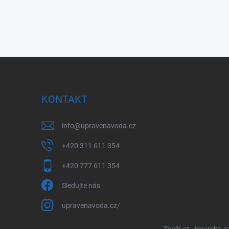
KONTAKT
info
@
upravenavoda.cz
+420 311 611 354
+420 777 611 354
Sledujte nás
upravenavoda.cz/
Zboží.cz
Heureka.c