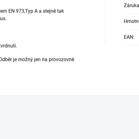
Záruk
rem EN 973,Typ A a stejně tak
us.
Hmotn
EAN
:
vrdnutí.
 Odběr je možný jen na provozovně