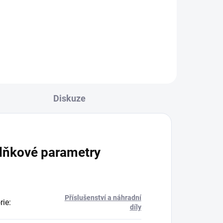
chaty,atp. Jde o úpravnu vody,
která pomocí katexové náplně 20l
ie
změkčuje vodu a brání tak tvorbě
usazenin a poškození vybavení
domácnosti....
 na
Diskuze
lňkové parametry
Příslušenství a náhradní
rie
:
díly