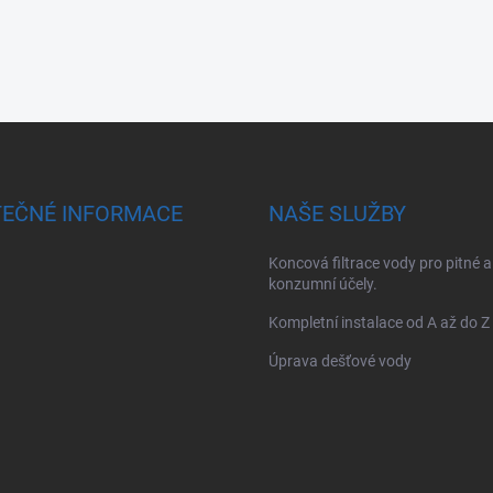
TEČNÉ INFORMACE
NAŠE SLUŽBY
Koncová filtrace vody pro pitné a
konzumní účely.
Kompletní instalace od A až do Z
Úprava dešťové vody