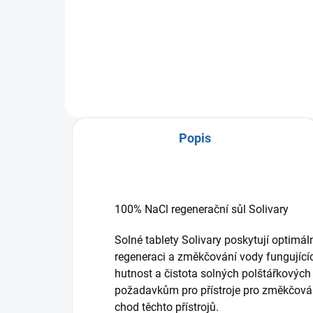
zcela bezúdržbová technologie
Scal
úpravy vody založená na
zce
zachování biologické hodnoty
úpr
upravené vody a nulových
zac
provozních nákladech. Pouze na
upr
vodu z řadu.
pro
vod
Popis
100% NaCl regenerační sůl Solivary
Solné tablety Solivary poskytují optimální
regeneraci a změkčování vody fungující
hutnost a čistota solných polštářkových
požadavkům pro přístroje pro změkčov
chod těchto přístrojů.