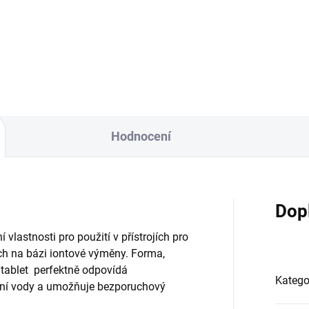
e Free System ® (SFS) je
Scale Free System ® (SFS) je
la bezúdržbová technologie
zcela bezúdržbová technolog
avy vody založená na
úpravy vody založená na
hování biologické hodnoty
zachování biologické hodnoty
avené vody a nulových
upravené vody a nulových
vozních nákladech. Pouze na
provozních nákladech. Pouze
u z řadu.
vodu z řadu.
Hodnocení
Dop
 vlastnosti pro použití v přístrojích pro
ch na bázi iontové výměny. Forma,
 tablet perfektně odpovídá
Katego
ání vody a umožňuje bezporuchový