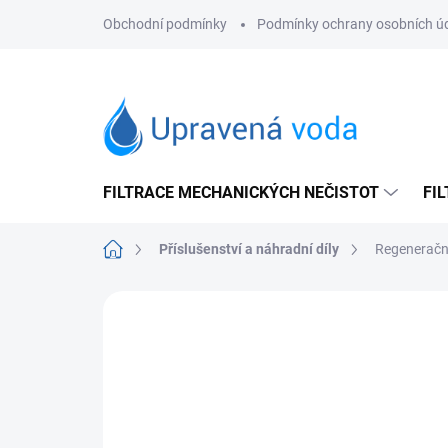
Přejít
Obchodní podmínky
Podmínky ochrany osobních ú
na
obsah
FILTRACE MECHANICKÝCH NEČISTOT
FI
Domů
Příslušenství a náhradní díly
Regenerační
Neohodnoceno
Podrobnosti hodnoce