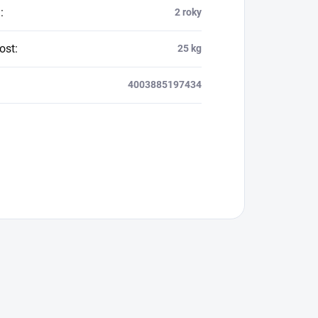
a
:
2 roky
ost
:
25 kg
4003885197434