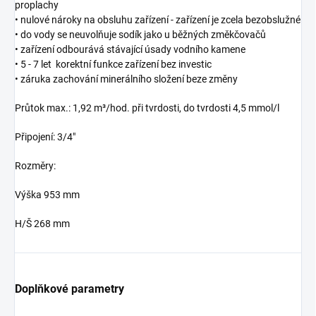
proplachy
• nulové nároky na obsluhu zařízení - zařízení je zcela bezobslužné
• do vody se neuvolňuje sodík jako u běžných změkčovačů
• zařízení odbourává stávající úsady vodního kamene
• 5 - 7 let korektní funkce zařízení bez investic
• záruka zachování minerálního složení beze změny
Průtok max.: 1,92 m³/hod. při tvrdosti, do tvrdosti 4,5 mmol/l
Připojení: 3/4"
Rozměry:
Výška 953 mm
H/Š 268 mm
Doplňkové parametry