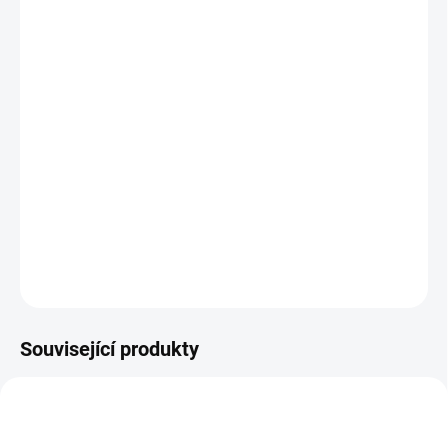
−
+
Přidat do košíku
Scale Free System ® (SFS) je zcela bezúdržbová technologie
úpravy vody založená na zachování biologické hodnoty upravené
vody a nulových provozních nákladech.
Pouze na vodu z řadu.
DETAILNÍ INFORMACE
ZEPTAT SE
Související produkty
930