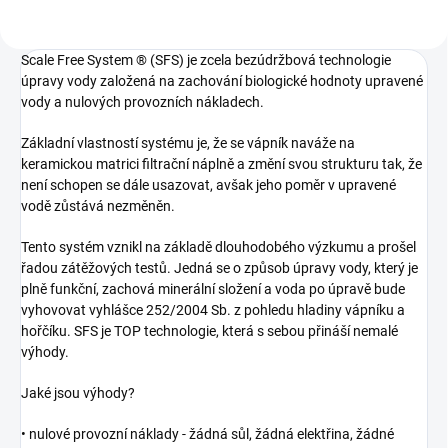
Scale Free System ® (SFS) je zcela bezúdržbová technologie
úpravy vody založená na zachování biologické hodnoty upravené
vody a nulových provozních nákladech.
Základní vlastností systému je, že se vápník naváže na
keramickou matrici filtrační náplně a změní svou strukturu tak, že
není schopen se dále usazovat, avšak jeho poměr v upravené
vodě zůstává nezměněn.
Tento systém vznikl na základě dlouhodobého výzkumu a prošel
řadou zátěžových testů. Jedná se o způsob úpravy vody, který je
plně funkční, zachová minerální složení a voda po úpravě bude
vyhovovat vyhlášce 252/2004 Sb. z pohledu hladiny vápníku a
hořčíku. SFS je TOP technologie, která s sebou přináší nemalé
výhody.
Jaké jsou výhody?
• nulové provozní náklady - žádná sůl, žádná elektřina, žádné