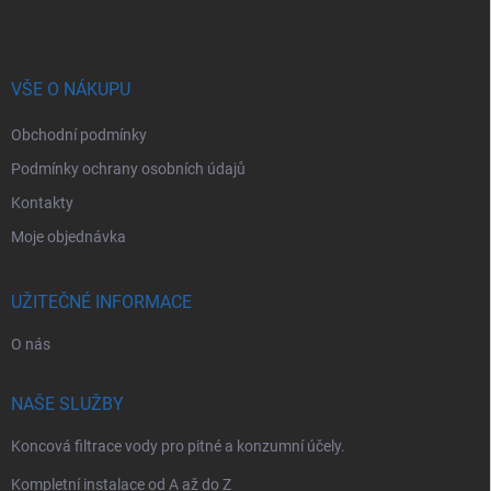
p
a
t
í
VŠE O NÁKUPU
Obchodní podmínky
Podmínky ochrany osobních údajů
Kontakty
Moje objednávka
UŽITEČNÉ INFORMACE
O nás
NAŠE SLUŽBY
Koncová filtrace vody pro pitné a konzumní účely.
Kompletní instalace od A až do Z