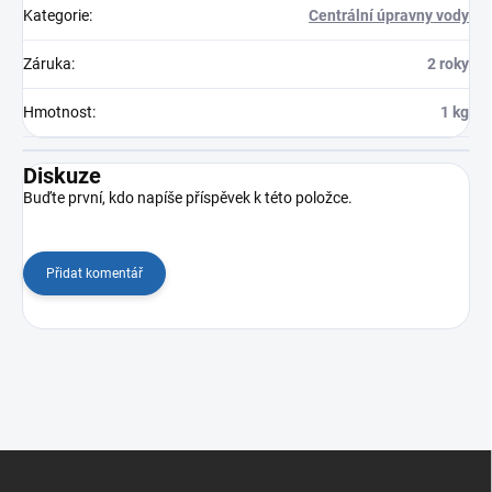
Kategorie
:
Centrální úpravny vody
Záruka
:
2 roky
Hmotnost
:
1 kg
Diskuze
Buďte první, kdo napíše příspěvek k této položce.
Přidat komentář
Z
á