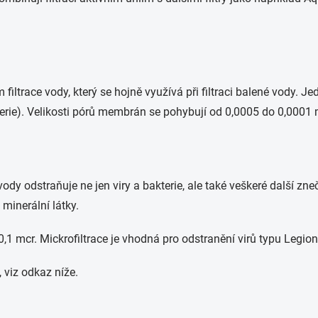
filtrace vody, který se hojně využívá při filtraci balené vody.
terie). Velikosti pórů membrán se pohybují od 0,0005 do 0,0001
 vody odstraňuje ne jen viry a bakterie, ale také veškeré další zne
minerální látky.
o 0,1 mcr. Mickrofiltrace je vhodná pro odstranění virů typu Legion
 viz odkaz níže.