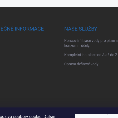
TEČNÉ INFORMACE
NAŠE SLUŽBY
Koncová filtrace vody pro pitné a
konzumní účely.
Kompletní instalace od A až do Z
Úprava dešťové vody
oužívá soubory cookie. Dalším