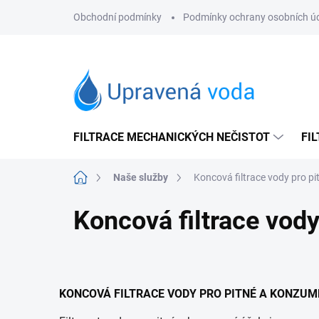
Přejít
Obchodní podmínky
Podmínky ochrany osobních ú
na
obsah
FILTRACE MECHANICKÝCH NEČISTOT
FI
Domů
Naše služby
Koncová filtrace vody pro pi
Koncová filtrace vody
KONCOVÁ FILTRACE VODY PRO PITNÉ A KONZUM