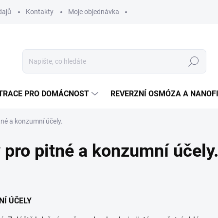
dajů
Kontakty
Moje objednávka
Hledat
LTRACE PRO DOMÁCNOST
REVERZNÍ OSMÓZA A NANOF
tné a konzumní účely.
 pro pitné a konzumní účely
NÍ ÚČELY