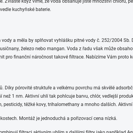
. Zvláště když víme, že voda obsahuje jisté množství chlóru, pest
 vedle kuchyňské baterie.
vody a měla by splňovat vyhlášku pitné vody č. 252/2004 Sb. 
dusičnany, železo nebo mangan. Voda z řadu však může obsahovat 
nit pro finanční náročnost takové filtrace. Nabízíme Vám proto
ů. Díky pórovité struktuře a velkému povrchu má skvělé adsorbč
než 1 nm. Aktivní uhlí tak pohlcuje barvu, chlór, vedlejší produ
 pesticidy, těžké kovy, trihalomethany a mnoho dalších. Aktivní 
elikostech. Montáž je jednoduchá a pořizovací cena nízká.
ombinují filtraci aktivním uhlím s dalšími filtry jako například A