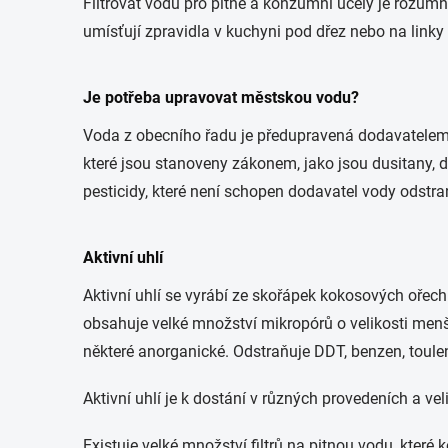
Filtrovat vodu pro pitné a konzumní účely je rozumné
umísťují zpravidla v kuchyni pod dřez nebo na linky
Je potřeba upravovat městskou vodu?
Voda z obecního řadu je předupravená dodavatelem 
které jsou stanoveny zákonem, jako jsou dusitany, 
pesticidy, které není schopen dodavatel vody odstra
Aktivní uhlí
Aktivní uhlí se vyrábí ze skořápek kokosových ořech
obsahuje velké množství mikropórů o velikosti menší 
některé anorganické. Odstraňuje DDT, benzen, toulen,
Aktivní uhlí je k dostání v různých provedeních a v
Existuje velké množství filtrů na pitnou vodu, které k