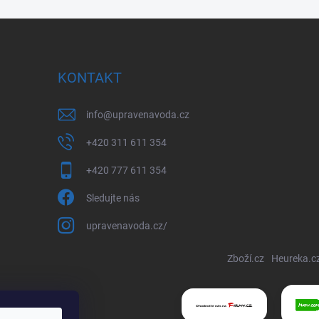
KONTAKT
info
@
upravenavoda.cz
+420 311 611 354
+420 777 611 354
Sledujte nás
upravenavoda.cz/
Zboží.cz
Heureka.c