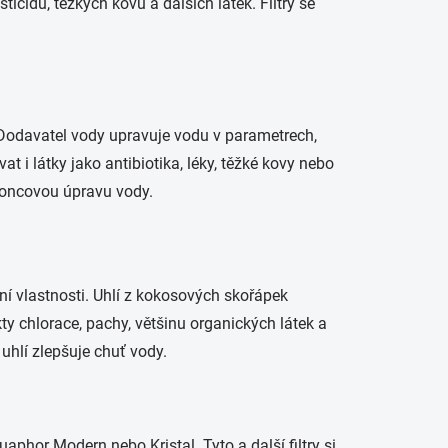
icidů, těžkých kovů a dalších látek. Filtry se
Dodavatel vody upravuje vodu v parametrech,
i látky jako antibiotika, léky, těžké kovy nebo
 koncovou úpravu vody.
ní vlastnosti. Uhlí z kokosových skořápek
kty chlorace, pachy, většinu organických látek a
uhlí zlepšuje chuť vody.
quaphor Modern nebo Kristal. Tyto a další filtry si