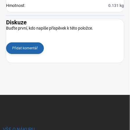
Hmotnost
:
0.131 kg
Diskuze
Buďte první, kdo napíše příspěvek k této položce.
Přidat komentář
Z
á
p
a
t
í
VŠE O NÁKUPU