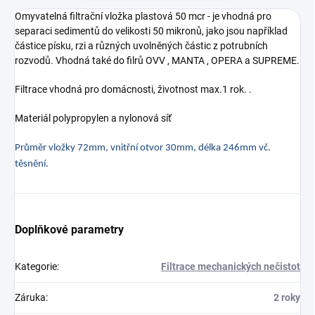
Omyvatelná filtrační vložka plastová 50 mcr -
je vhodná pro
separaci sedimentů do velikosti 50 mikronů, jako jsou například
částice písku, rzi a různých uvolněných částic z potrubních
rozvodů. V
hodná také do filrů OVV , MANTA , OPERA a SUPREME.
Filtrace vhodná pro domácnosti, životnost max.1 rok. .
Materiál polypropylen a nylonová síť
Průměr vložky 72mm, vnitřní otvor 30mm, délka 246mm vč.
těsnění.
Doplňkové parametry
Kategorie
:
Filtrace mechanických nečistot
Záruka
:
2 roky