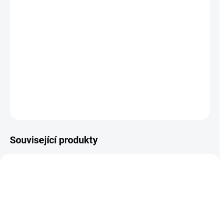
−
+
Přidat do košíku
Omyvatelná filtrační vložka plastová, vhodná také do filrů OVV ,
MANTA , OPERA a SUPREME
DETAILNÍ INFORMACE
ZEPTAT SE
Související produkty
86
500