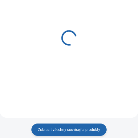
SKLADEM
SKLADEM
(12 KS)
(1 KS)
Filtrační pouzdro ECO 2P
BLUESOFT S-50 HY/EKO
10" filtrace
18 900 Kč
485 Kč
od
Do košíku
Detail
BLUESOFT S 50 HY/EKO. Pro
rodinné domy, podniky, byty,
Filtrační pouzdro je dodáváno
chaty,atp. Jde o úpravnu vody,
včetně klíče a držáku. Možnost
která pomocí katexové náplně 20l
filtrace od 1 do 50ti mikronů,
změkčuje vodu a brání tak tvorbě
vložka není součástí filtru.
usazenin a poškození vybavení
domácnosti....
Zobrazit všechny související produkty