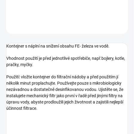
DETAILNÍ INFORMACE
ZEPTAT SE
Kontejner s náplní na snížení obsahu FE- železa ve vodě.
Vhodnost použití je před jednotlivé spotřebiče, např.bojlery, kotle,
pračky, myčky.
Použití: vložte kontejner do filtrační nádoby a před použitím jí
několik minut proplachujte. Používejte pouze s mikrobiologicky
nezávadnou a dostatečně desinfikovanou vodou. Ujistěte se, že
instalujete mechanický filtr jako první v řadě před jinými filtry na
úpravu vody, abyste prodloužili jejich životnost a zajistili nejlepší
účinnost filtrace.