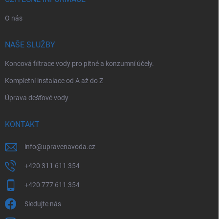
O nás
NAŠE SLUŽBY
Koncová filtrace vody pro pitné a konzumní účely.
Kompletní instalace od A až do Z
Úprava dešťové vody
KONTAKT
info
@
upravenavoda.cz
+420 311 611 354
+420 777 611 354
Sledujte nás