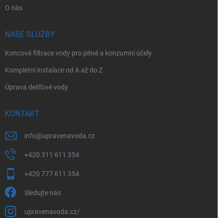
O nás
NAŠE SLUŽBY
Koncová filtrace vody pro pitné a konzumní účely.
Kompletní instalace od A až do Z
Úprava dešťové vody
KONTAKT
info
@
upravenavoda.cz
+420 311 611 354
+420 777 611 354
Sledujte nás
upravenavoda.cz/