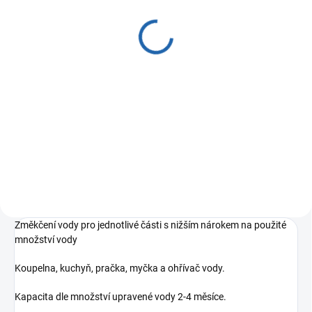
Filtrační set 10" DN 1"
Filtrační set 10" DN 3/4"
změkčení vody
změkčení vody
690 Kč
680 Kč
Do košíku
Do košíku
Filtrační set Supreme 10" DN 1" s
Filtrační set Supreme 10" DN
kontejnerem pro změkčení vody.
3/4"" s kontejnerem pro změkčení
Vhodný před pračku, myčku,
vody. Vhodný před pračku,
ohřívač vody, nebo samostatnou
myčku, ohřívač vody, nebo
část jako je koupelna či kuchyň s
samostatnou část jako je
nižším nárokem na odběr vody.
koupelna či kuchyň s nižším
nárokem na odběr vody.
Změkčení vody pro jednotlivé části s nižším nárokem na použité
množství vody
Koupelna, kuchyň, pračka, myčka a ohřívač vody.
Kapacita dle množství upravené vody 2-4 měsíce.