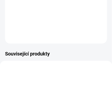
MV ECO, SUPREME
Vhodný před ohřívač vody, pračku, myčku.
DETAILNÍ INFORMACE
ZEPTAT SE
Související produkty
1059
1062
SKLADEM
SKLADEM
(10 KS)
(10 KS)