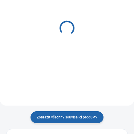
SKLADEM
SKLADEM
(15 KS)
(12 KS)
Filtrační pouzdro 3P -
Filtrační pouzdro ECO 2P
9"3/4 filtrace vody
10" filtrace
520 Kč
485 Kč
od
od
Detail
Detail
3P Filtr 9"3/4 MV Group na
Filtrační pouzdro je dodáváno
mechanické nečistoty, písek a
včetně klíče a držáku. Možnost
menší zákal
filtrace od 1 do 50ti mikronů,
vložka není součástí filtru.
Zobrazit všechny související produkty