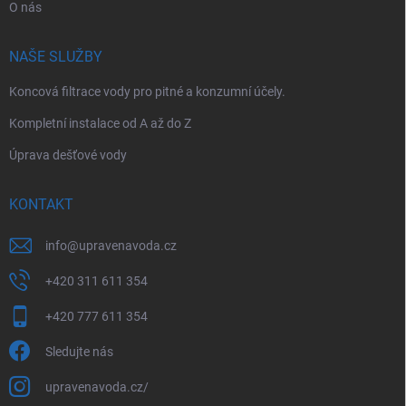
O nás
NAŠE SLUŽBY
Koncová filtrace vody pro pitné a konzumní účely.
Kompletní instalace od A až do Z
Úprava dešťové vody
KONTAKT
info
@
upravenavoda.cz
+420 311 611 354
+420 777 611 354
Sledujte nás
upravenavoda.cz/