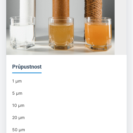
Průpustnost
1 µm
5 µm
10 µm
20 µm
50
µm