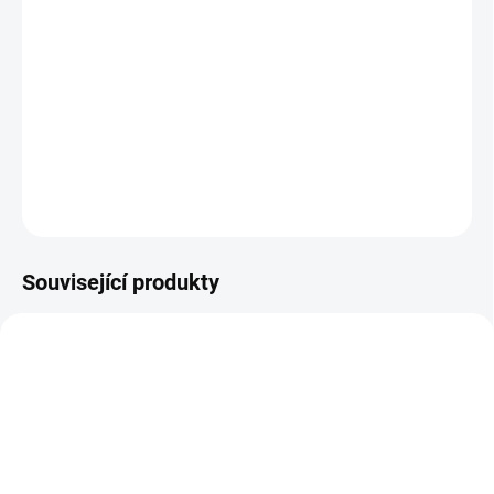
Provázková filtrační vložka slouží k mechanické filtraci vody a
účinně zachycuje nerozpuštěné nečistoty, jako je písek, rez, kal
nebo další sedimenty. Chrání následné filtrační stupně i domácí
spotřebiče před zanášením a prodlužuje jejich životnost.
DETAILNÍ INFORMACE
ZEPTAT SE
Související produkty
1032/DN2
86