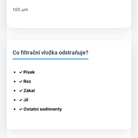
100 µm
Co filtrační vložka odstraňuje?
✓ Písek
✓ Rez
✓ Zákal
✓ Jíl
✓ Ostatní sedimenty