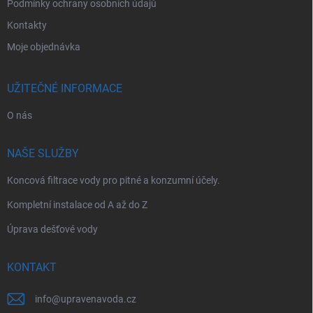
Podmínky ochrany osobních údajů
p
i
Kontakty
s
Moje objednávka
u
UŽITEČNÉ INFORMACE
O nás
NAŠE SLUŽBY
Koncová filtrace vody pro pitné a konzumní účely.
Kompletní instalace od A až do Z
Úprava dešťové vody
KONTAKT
info
@
upravenavoda.cz