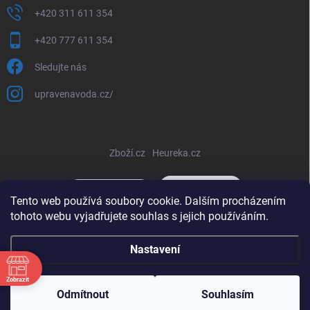
+420 311 611 354
+420 777 611 354
Sledujte nás
upravenavoda.cz/
Zboží.cz
Heureka.cz
Tento web používá soubory cookie. Dalším procházením
tohoto webu vyjadřujete souhlas s jejich používáním.
Copyright 2026
www.upravenavoda-eshop.eu
. Všechna práva
Nastavení
vyhrazena.
Upravit nastavení cookies
Vytvořil Shoptet
Zobrazit
Odmítnout
Souhlasím