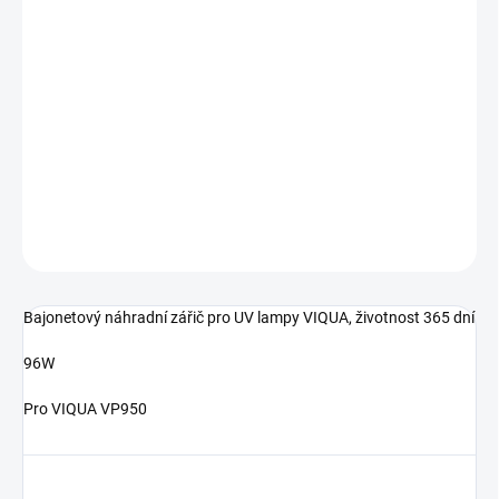
−
+
Přidat do košíku
Bajonetový náhradní zářič / zářivka / žárovka pro UV lampy
VIQUA VP950, S950RL
DETAILNÍ INFORMACE
ZEPTAT SE
Bajonetový náhradní zářič pro UV lampy VIQUA, životnost 365 dní
96W
Pro VIQUA VP950