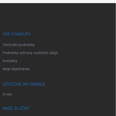
Z
á
p
a
t
í
VŠE O NÁKUPU
Obchodní podmínky
Podmínky ochrany osobních údajů
Kontakty
Moje objednávka
UŽITEČNÉ INFORMACE
O nás
NAŠE SLUŽBY