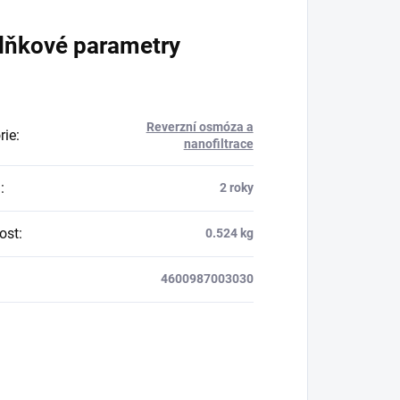
lňkové parametry
Reverzní osmóza a
rie
:
nanofiltrace
a
:
2 roky
ost
:
0.524 kg
4600987003030