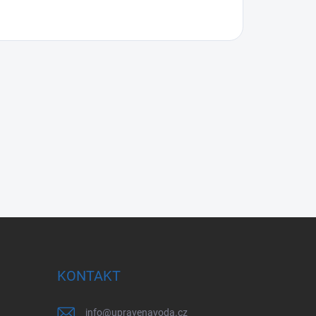
KONTAKT
info
@
upravenavoda.cz