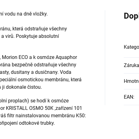
í vodu na dně vložky.
Dop
nu, která odstraňuje všechny
í a virů. Poskytuje absolutní
Katego
, Morion ECO a k osmóze Aquaphor
ána bezpečně odstraňuje všechny
Záruk
oplasty, dusitany a dusičnany. Voda
peciální osmotickou membránu, která
Hmotn
 ji dokonale čistou.
EAN
:
ní proplach) se hodí k osmóze
or KRISTALL OSMO 50K ,zařízení 101
váš filtr nainstalovanou membránu K50:
připojení odtokové trubky.