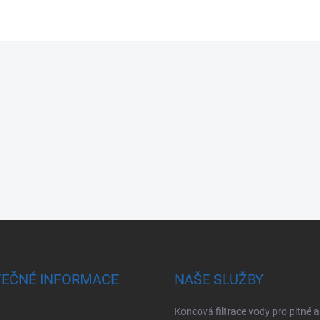
TEČNÉ INFORMACE
NAŠE SLUŽBY
Koncová filtrace vody pro pitné a