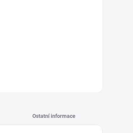
Přidat do košíku
pro odpadní vodu na dně vložky.
nou membránu, která odstraňuje všechny
tně bakterií a virů. Poskytuje absolutní
kálováním.
ZEPTAT SE
Ostatní informace