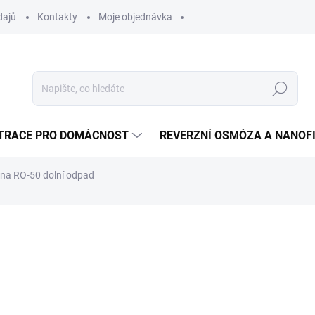
dajů
Kontakty
Moje objednávka
Hledat
LTRACE PRO DOMÁCNOST
REVERZNÍ OSMÓZA A NANOF
a RO-50 dolní odpad
ní
ZNAČKA:
AQUAPHOR
1 480 Kč
Měrná
SKLADEM
(1 KS)
cena:
MOŽNOSTI DORUČENÍ