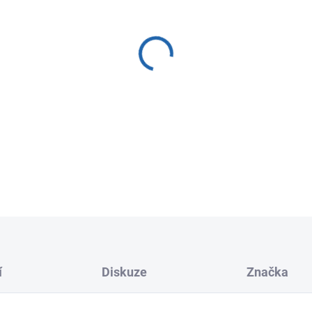
−
+
Membrána obsahuje hadičku 
OSMO 50K obsahuje propust
škodlivé nečistoty z vody, vče
dlouhodobou ochranu před š
DETAILNÍ INFORMACE
í
Diskuze
Značka