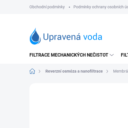
Přejít
Obchodní podmínky
Podmínky ochrany osobních ú
na
obsah
FILTRACE MECHANICKÝCH NEČISTOT
FI
Domů
Reverzní osmóza a nanofiltrace
Membrán
Neohodnoceno
Podrobnosti hodnoce