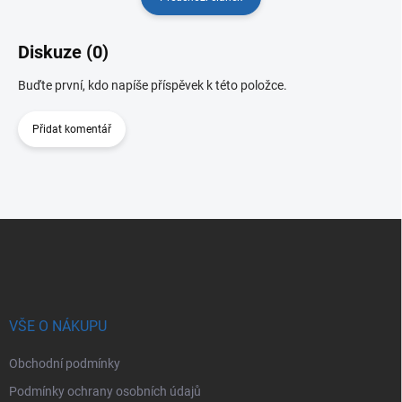
Diskuze (0)
Buďte první, kdo napíše příspěvek k této položce.
Přidat komentář
Z
á
p
a
t
í
VŠE O NÁKUPU
Obchodní podmínky
Podmínky ochrany osobních údajů