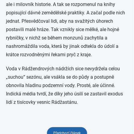
ale i milovník historie. A tak se rozpomenul na knihy
popisující dávné zemědělské praktiky. A začal podle nich
jednat. Přesvědčoval lidi, aby na svažitých úhorech
postavili malé hráze. Tak vznikly sice mělké, ale hojné
rybníčky, v nichž se během monzunů zachytila a
nashromáždila voda, která by jinak odtekla do údolí a
krátce rozvodněnými řekami pryč z kraje.
Voda v Rádžendrových nádržích sice nevydržela celou
„suchou“ sezónu, ale vsákla se do půdy a postupně
obnovila hladinu podzemní vody. Prosté, ale účinné.
Indická média tvrdí, že díky jeho úsilí se zastavil exodus
lidí z tisícovky vesnic Rádžastánu.
Předchozí článek