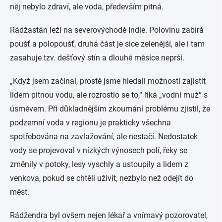
něj nebylo zdraví, ale voda, především pitná.
Rádžastán leží na severovýchodě Indie. Polovinu zabírá
poušť a polopoušť, druhá část je sice zelenější, ale i tam
zasahuje tzv. dešťový stín a dlouhé měsíce neprší.
„Když jsem začínal, prostě jsme hledali možnosti zajistit
lidem pitnou vodu, ale rozrostlo se to,“ říká „vodní muž“ s
úsměvem. Při důkladnějším zkoumání problému zjistil, že
podzemní voda v regionu je prakticky všechna
spotřebována na zavlažování, ale nestačí. Nedostatek
vody se projevoval v nízkých výnosech polí, řeky se
změnily v potoky, lesy vyschly a ustoupily a lidem z
venkova, pokud se chtěli uživit, nezbylo než odejít do
měst.
Rádžendra byl ovšem nejen lékař a vnímavý pozorovatel,