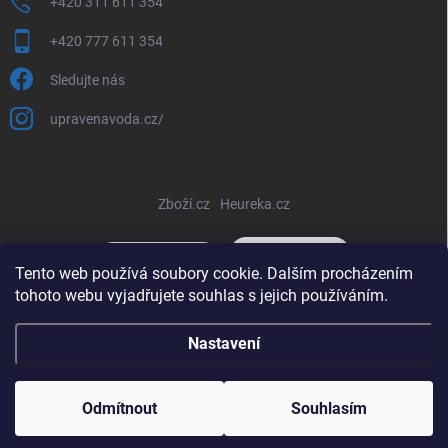
+420 311 611 354
+420 777 611 354
Sledujte nás
upravenavoda.cz/
Zboží.cz
Heureka.cz
Tento web používá soubory cookie. Dalším procházením
tohoto webu vyjadřujete souhlas s jejich používáním.
Copyright 2026
www.upravenavoda-eshop.eu
. Všechna práva
Nastavení
vyhrazena.
Upravit nastavení cookies
Vytvořil Shoptet
Odmítnout
Souhlasím