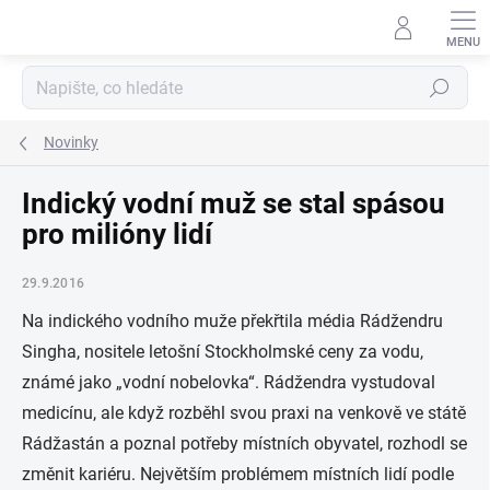
Přejít
na
obsah
Hledat
Novinky
Indický vodní muž se stal spásou
pro milióny lidí
29.9.2016
Na indického vodního muže překřtila média Rádžendru
Singha, nositele letošní Stockholmské ceny za vodu,
známé jako „vodní nobelovka“. Rádžendra vystudoval
medicínu, ale když rozběhl svou praxi na venkově ve státě
Rádžastán a poznal potřeby místních obyvatel, rozhodl se
změnit kariéru. Největším problémem místních lidí podle