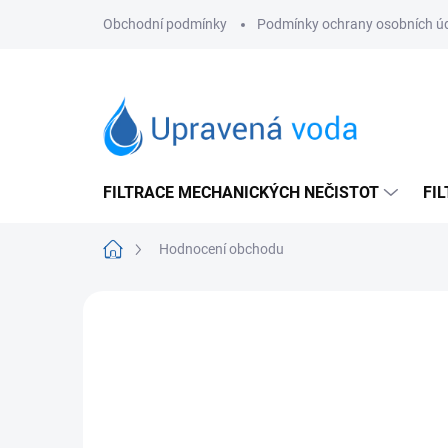
Přejít
Obchodní podmínky
Podmínky ochrany osobních ú
na
obsah
FILTRACE MECHANICKÝCH NEČISTOT
FI
Domů
Hodnocení obchodu
Hodnocení obchodu
4,9
168 hodnocení