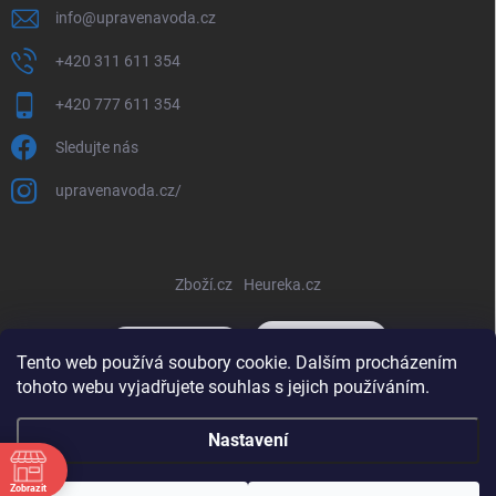
info
@
upravenavoda.cz
+420 311 611 354
+420 777 611 354
Sledujte nás
upravenavoda.cz/
Zboží.cz
Heureka.cz
Tento web používá soubory cookie. Dalším procházením
tohoto webu vyjadřujete souhlas s jejich používáním.
Copyright 2026
www.upravenavoda-eshop.eu
. Všechna práva
Nastavení
vyhrazena.
Upravit nastavení cookies
Vytvořil Shoptet
Zobrazit