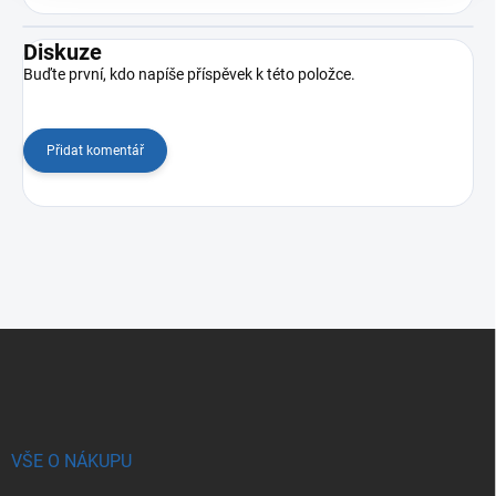
Diskuze
Buďte první, kdo napíše příspěvek k této položce.
Přidat komentář
Z
á
p
a
t
í
VŠE O NÁKUPU