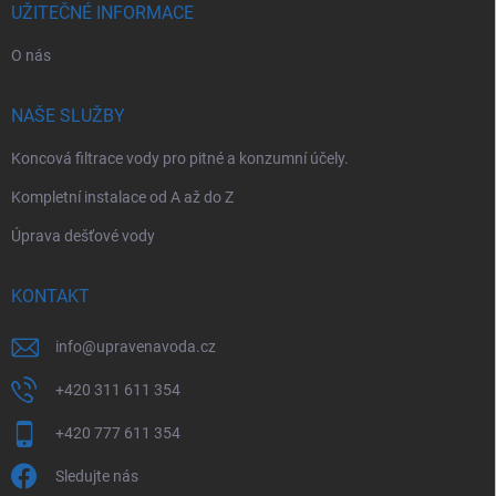
UŽITEČNÉ INFORMACE
O nás
NAŠE SLUŽBY
Koncová filtrace vody pro pitné a konzumní účely.
Kompletní instalace od A až do Z
Úprava dešťové vody
KONTAKT
info
@
upravenavoda.cz
+420 311 611 354
+420 777 611 354
Sledujte nás