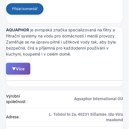
Přidat komentář
AQUAPHOR
je evropská značka specializovaná na filtry a
filtrační systémy na vodu pro domácnosti i menší provozy.
Zaměřuje se na úpravu pitné i užitkové vody tak, aby byla
bezpečná, čirá a příjemná pro každodenní používání v
kuchyni, koupelně i v celém domě.
▼
Více
Výrobní
Aquaphor International OÜ
společnost
:
L. Tolstoi tn 2a, 40231 Sillamäe, Ida-Viru
Adresa
:
maakond