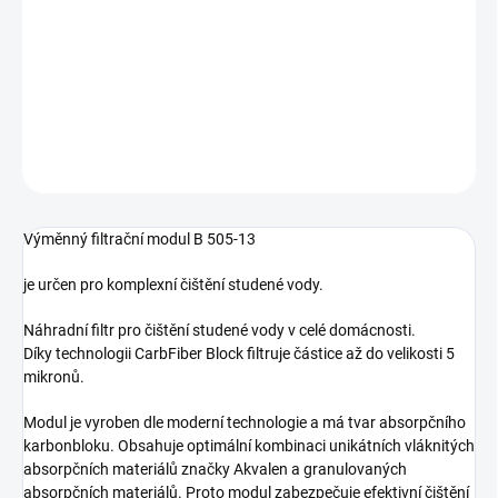
karbonbloku.
Předčištění studené vody
DETAILNÍ INFORMACE
ZEPTAT SE
Výměnný filtrační modul B 505-13
je určen pro komplexní čištění studené vody.
Náhradní filtr pro čištění studené vody v celé domácnosti.
Díky technologii CarbFiber Block filtruje částice až do velikosti 5
mikronů.
Modul je vyroben dle moderní technologie a má tvar absorpčního
karbonbloku. Obsahuje optimální kombinaci unikátních vláknitých
absorpčních materiálů značky Akvalen a granulovaných
absorpčních materiálů. Proto modul zabezpečuje efektivní čištění