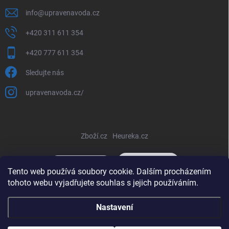
info
@
upravenavoda.cz
+420 311 611 354
+420 777 611 354
Sledujte nás
upravenavoda.cz/
Zboží.cz
Heureka.cz
Tento web používá soubory cookie. Dalším procházením
tohoto webu vyjadřujete souhlas s jejich používáním.
Copyright 2026
www.upravenavoda-eshop.eu
. Všechna práva
Nastavení
vyhrazena.
Upravit nastavení cookies
Vytvořil Shoptet