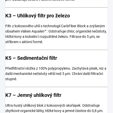
K3 – Uhlíkový filtr pro železo
Filtr z kokosového uhlí s technologií CarbFiber Block a zvýšeným
obsahem vláken Aqualen™. Odstraňuje chlor, organické nečistoty,
těžké kovy a koloidní i rozpuštěné železo. Filtrace do 5 µm, se
stříbrem v aktivní formě.
K5 – Sedimentační filtr
Předfiltrační vložka z 100% polypropylenu. Zachytává písek, rez a
další mechanické nečistoty větší než 5 µm. Chrání další filtrační
stupně.
K7 – Jemný uhlíkový filtr
Ultra hustý uhlíkový blok z kokosových skořápek. Odstraňuje
zbytkové organické látky, těžké kovy a jemné částice do 0,8 µm.