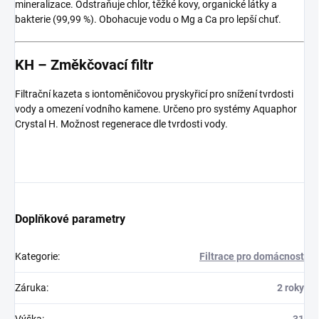
mineralizace. Odstraňuje chlor, těžké kovy, organické látky a
bakterie (99,99 %). Obohacuje vodu o Mg a Ca pro lepší chuť.
KH – Změkčovací filtr
Filtrační kazeta s iontoměničovou pryskyřicí pro snížení tvrdosti
vody a omezení vodního kamene. Určeno pro systémy Aquaphor
Crystal H. Možnost regenerace dle tvrdosti vody.
Doplňkové parametry
Kategorie
:
Filtrace pro domácnost
Záruka
:
2 roky
Výška
:
31