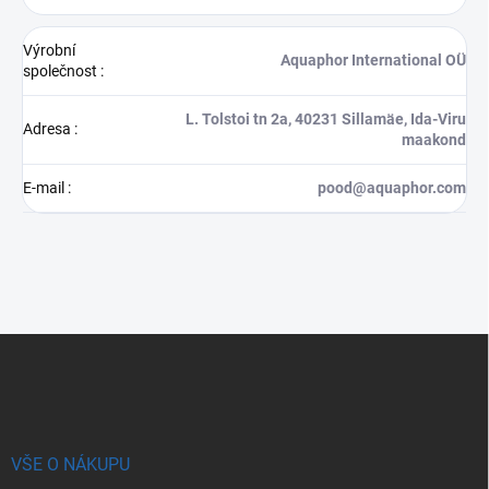
Výrobní
Aquaphor International OÜ
společnost
:
L. Tolstoi tn 2a, 40231 Sillamäe, Ida-Viru
Adresa
:
maakond
E-mail
:
pood@aquaphor.com
Z
á
p
a
t
í
VŠE O NÁKUPU