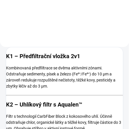
reverzní osmózy se zásobníkem
Morion zajišťuje komplexní
čisté vody na 5 litrů. Tato verze
čištění vody v domácnosti a plně
filtru se liší od 101S poslední
nahrazuje balenou vodu. Účinně
filtrační vložkou K7BM
odstraňuje těžké kovy, pesticidy,
(baktericidní a mineralizační
bakterie i soli způsobující tvrdost
vložka v jednom) a...
vody....
K1 – Předfiltrační vložka 2v1
Kombinovaná předfiltrace se dvěma aktivními zónami.
Odstraňuje sedimenty, písek a železo (Fe²⁺/Fe³⁺) do 10 µm a
zároveň redukuje rozpuštěné nečistoty, těžké kovy, pesticidy a
zbytky léčiv až do 3 µm.
K2 – Uhlíkový filtr s Aqualen™
Filtr s technologií CarbFiber Block z kokosového uhlí. Účinně
odstraňuje chlor, organické látky a těžké kovy, filtruje částice do 3
µm. Obsahuje stříbro v aktivní iontové formě.