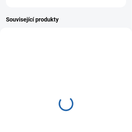
ZEPTAT SE
Související produkty
1653
1289
SKLADEM
SKLADEM
(1 KS)
(2 KS)
MORION RO-101S Eu
MORION RO-101S
Reverzní osmóza
reverzní osmóza
6 900 Kč
6 200 Kč
Do košíku
Do košíku
Ekonomický a kompaktní systém
Systém reverzní osmózy RO-101S