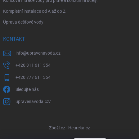
Koncová filtrace vody pro pitné a konzumní účely.
Kompletní instalace od A až do Z
Úprava dešťové vody
KONTAKT
info
@
upravenavoda.cz
+420 311 611 354
+420 777 611 354
Sledujte nás
upravenavoda.cz/
Zboží.cz
Heureka.cz