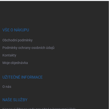
Z
á
p
a
t
í
VŠE O NÁKUPU
Obchodní podmínky
Podmínky ochrany osobních údajů
Kontakty
Moje objednávka
UŽITEČNÉ INFORMACE
O nás
NAŠE SLUŽBY