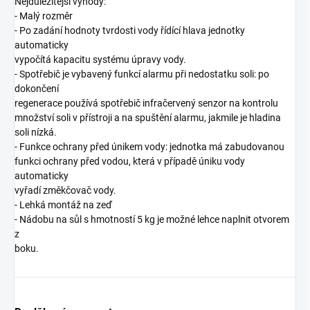
Nejdůležitější výhody:
- Malý rozměr
- Po zadání hodnoty tvrdosti vody řídící hlava jednotky
automaticky
vypočítá kapacitu systému úpravy vody.
- Spotřebič je vybavený funkcí alarmu při nedostatku soli: po
dokončení
regenerace používá spotřebič infračervený senzor na kontrolu
množství soli v přístroji a na spuštění alarmu, jakmile je hladina
soli nízká.
- Funkce ochrany před únikem vody: jednotka má zabudovanou
funkci ochrany před vodou, která v případě úniku vody
automaticky
vyřadí změkčovač vody.
- Lehká montáž na zeď
- Nádobu na sůl s hmotností 5 kg je možné lehce naplnit otvorem
z
boku.