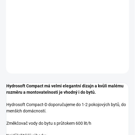
−
+
Přidat do košíku
Změkčovač vody Hydrosoft Compact do bytu a malých
domácností
DETAILNÍ INFORMACE
ZEPTAT SE
Hydrosoft Compact má velmi elegantní dizajn a kvůli malému
rozměru a montovatelnosti je vhodný i do bytů.
Hydrosoft Compact-D doporučujeme do 1-2 pokojových bytů, do
menších domácností.
Změkčovač vody do bytu s průtokem 600 lit/h