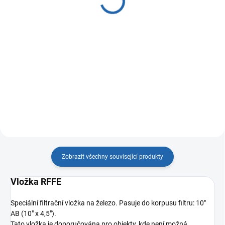
1 450 Kč
Do košíku
Do košíku
Ecosoft Big Blue 10" je pouzdro
filtrační vložky s
Aquaphor Gross 10" je robustní
odvzdušňovacím ventilem a
filtrační těleso určené pro
palcovým připojením, určené pro
mechanickou předfiltraci vody v
předběžnou filtraci nebo úpravu
domácnostech i menších
studené vody. Inline filtrace
provozech. Slouží k odstranění
prodlužuje životnost...
hrubých nečistot, jako je písek, rez
nebo kal, a tím...
Zobrazit všechny související produkty
Vložka RFFE
Speciální filtrační vložka na železo. Pasuje do korpusu filtru: 10"
AB (10" x 4,5").
Tato vložka je doporučována pro objekty, kde není možná