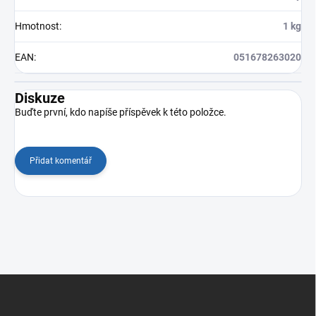
Hmotnost
:
1 kg
EAN
:
051678263020
Diskuze
Buďte první, kdo napíše příspěvek k této položce.
Přidat komentář
Z
á
p