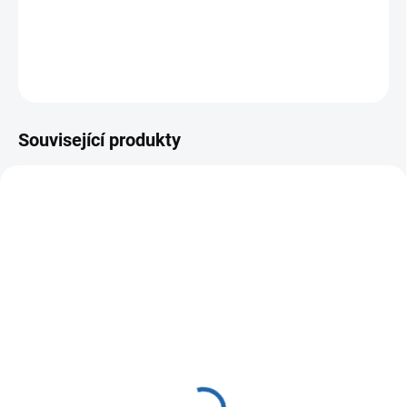
DETAILNÍ INFORMACE
ZEPTAT SE
Související produkty
1000
1872
SKLADEM
SKLADEM
(2 KS)
(1 KS)
Velkokapacitní filtr BB
Filtr Aquaphor Gross BB
10" + montážní sada
10" + montážní sada +
filtrační vložka
1 200 Kč