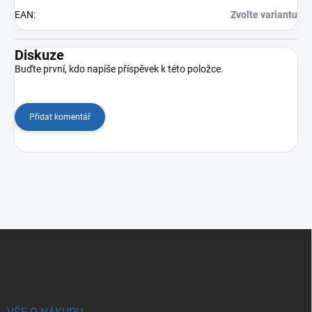
EAN
:
Zvolte variantu
Diskuze
Buďte první, kdo napíše příspěvek k této položce.
Přidat komentář
Z
á
p
a
t