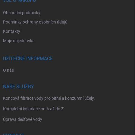
í
VŠE O NÁKUPU
Obchodní podmínky
Podmínky ochrany osobních údajů
Kontakty
Moje objednávka
UŽITEČNÉ INFORMACE
O nás
NAŠE SLUŽBY
Koncová filtrace vody pro pitné a konzumní účely.
Kompletní instalace od A až do Z
Úprava dešťové vody