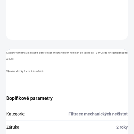
Výměnná filtrační vložka do filtru Atlas Junior
DETAILNÍ INFORMACE
ZEPTAT SE
Kvalitní výměnná vložka pro odfiltrování mechanických nečistot do velikosti 10 MCR do filtračních nádob
ATLAS
Výměna vložky 1x za 4-6 měsíců
Doplňkové parametry
Kategorie
:
Filtrace mechanických nečistot
Záruka
:
2 roky