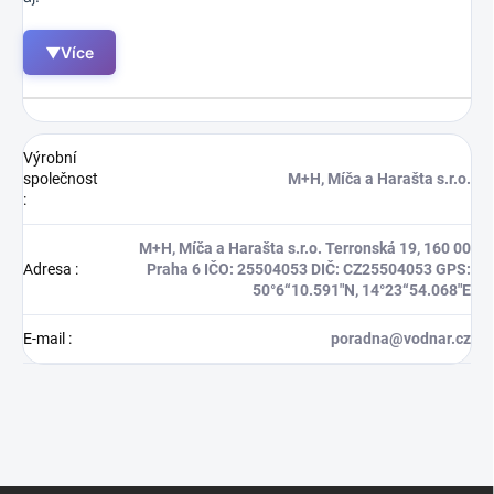
▼
Více
Výrobní
společnost
M+H, Míča a Harašta s.r.o.
:
M+H, Míča a Harašta s.r.o. Terronská 19, 160 00
Adresa
:
Praha 6 IČO: 25504053 DIČ: CZ25504053 GPS:
50°6“10.591″N, 14°23“54.068″E
E-mail
:
poradna@vodnar.cz