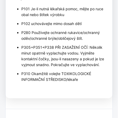
P101 Je-li nutná lékařská pomoc, mějte po ruce
obal nebo štítek výrobku
P102 uchovávejte mimo dosah dětí
P280 Používejte ochranné rukavice/ochranný
oděv/ochranné brýle/obličejový štít.
P305+P351+P338 PŘI ZASAŽENÍ OČÍ: Několik
minut opatrně vyplachujte vodou. Vyjměte
kontaktní čočky, jsou-li nasazeny a pokud je lze
vyjmout snadno. Pokračujte ve vyplachování.
P310 Okamžitě volejte TOXIKOLOGICKÉ
INFORMAČNÍ STŘEDISKO/lékaře