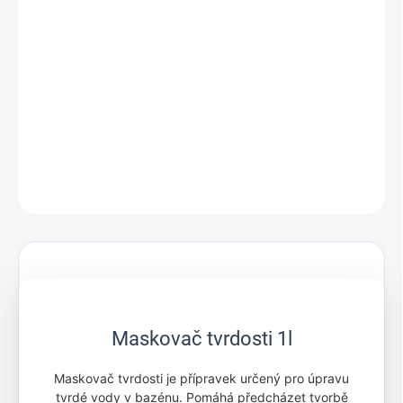
Přípravek Maskovač tvrdosti slouží k potlačení tvorby a
odstranění vodního kamene, mléčné vody (vápník, hořčík) a zákalu
vody (železo, mangan).
DETAILNÍ INFORMACE
ZEPTAT SE
Maskovač tvrdosti 1l
Maskovač tvrdosti je přípravek určený pro úpravu
tvrdé vody v bazénu. Pomáhá předcházet tvorbě