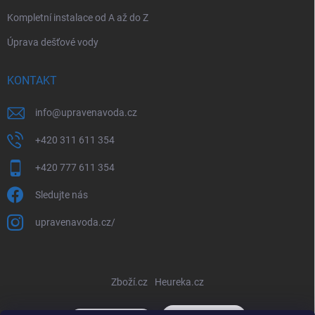
Kompletní instalace od A až do Z
Úprava dešťové vody
KONTAKT
info
@
upravenavoda.cz
+420 311 611 354
+420 777 611 354
Sledujte nás
upravenavoda.cz/
Zboží.cz
Heureka.cz