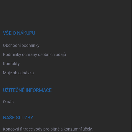
Z
á
p
a
t
í
VŠE O NÁKUPU
Obchodní podmínky
Podmínky ochrany osobních údajů
Kontakty
Moje objednávka
UŽITEČNÉ INFORMACE
O nás
NAŠE SLUŽBY
Koncová filtrace vody pro pitné a konzumní účely.